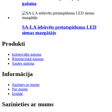
gaisma
SA-LA iebūvēts pretatspīduma LED
sienas mazgātājs
Produkti
komerciāla gaisma
Rūpnieciskā gaisma
Saules gaisma
Informācija
Sazinies ar mums
Par mums
Izstāde
Sazinieties ar mums