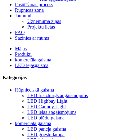
Pasūtīšanas process
Rūpnīcas zona
Jaunumi
Uzņēmuma ziņas
Projektu lietas
FAQ
Sazinies ar mums
Mājas
Produkti
komerciāla gaisma
LED lejasgaisma
Kategorijas
Rūpnieciskā gaisma
LED trīsizturīgs apgaismojums
LED Highbay Light
LED Canpoy Light
LED ielas apgaismojums
LED plūdu gaisma
komerciāla gaisma
LED paneļa gaisma
LED griestu lampa