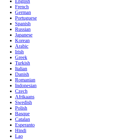
English
French
German
Portuguese
Spanish
Russian
Japanese
Korean
Arabic
Irish
Greek
Turkish
Italian
Danish
Romanian
Indonesian
Czech
Afrikaans
Swedish
Polish
Basque
Catalan
Esperanto
Hindi
Lao