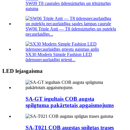
SW09 T8 caurules ūdensizturīgs un trīsizturīgs
gaisma
SW06 Triple Anti — T8 ūdensizturīgs un putekļu
necaurlaidīgs...
SX30 Modern Simple Fashion LED
ūdensnecaurlaidīgi griesti...
LED lejasgaisma
SA-GT iegultais COB augsta
spilgtuma pakārtotais apgaismojums
SA-T021 COB augstas spilgtas trases