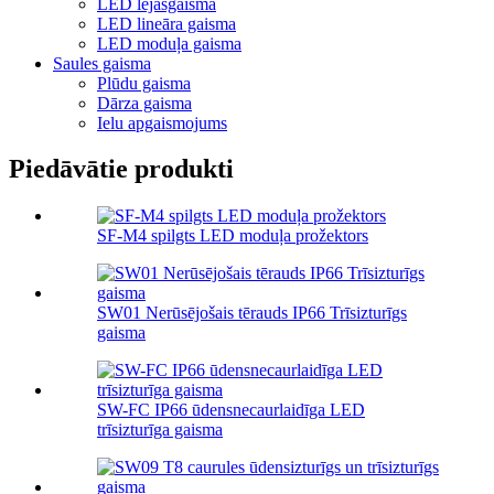
LED lejasgaisma
LED lineāra gaisma
LED moduļa gaisma
Saules gaisma
Plūdu gaisma
Dārza gaisma
Ielu apgaismojums
Piedāvātie produkti
SF-M4 spilgts LED moduļa prožektors
SW01 Nerūsējošais tērauds IP66 Trīsizturīgs
gaisma
SW-FC IP66 ūdensnecaurlaidīga LED
trīsizturīga gaisma