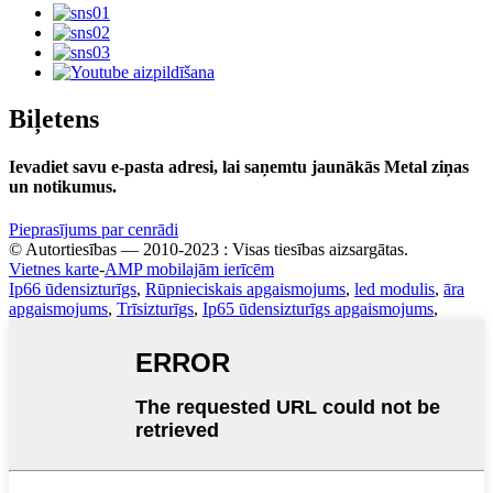
Biļetens
Ievadiet savu e-pasta adresi, lai saņemtu jaunākās Metal ziņas
un notikumus.
Pieprasījums par cenrādi
© Autortiesības — 2010-2023 : Visas tiesības aizsargātas.
Vietnes karte
-
AMP mobilajām ierīcēm
Ip66 ūdensizturīgs
,
Rūpnieciskais apgaismojums
,
led modulis
,
āra
apgaismojums
,
Trīsizturīgs
,
Ip65 ūdensizturīgs apgaismojums
,