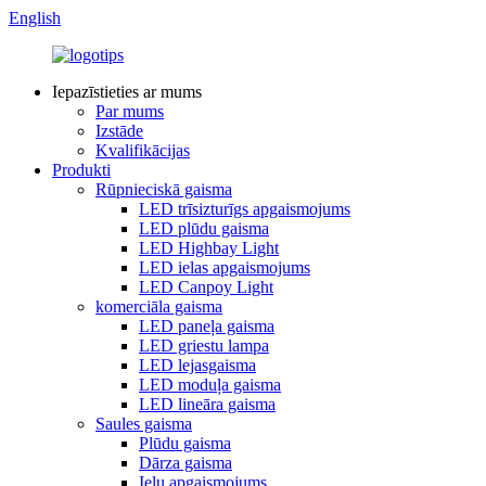
English
Iepazīstieties ar mums
Par mums
Izstāde
Kvalifikācijas
Produkti
Rūpnieciskā gaisma
LED trīsizturīgs apgaismojums
LED plūdu gaisma
LED Highbay Light
LED ielas apgaismojums
LED Canpoy Light
komerciāla gaisma
LED paneļa gaisma
LED griestu lampa
LED lejasgaisma
LED moduļa gaisma
LED lineāra gaisma
Saules gaisma
Plūdu gaisma
Dārza gaisma
Ielu apgaismojums