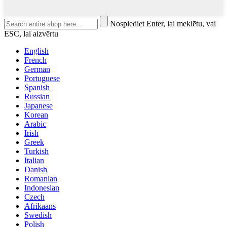
Nospiediet Enter, lai meklētu, vai
ESC, lai aizvērtu
English
French
German
Portuguese
Spanish
Russian
Japanese
Korean
Arabic
Irish
Greek
Turkish
Italian
Danish
Romanian
Indonesian
Czech
Afrikaans
Swedish
Polish