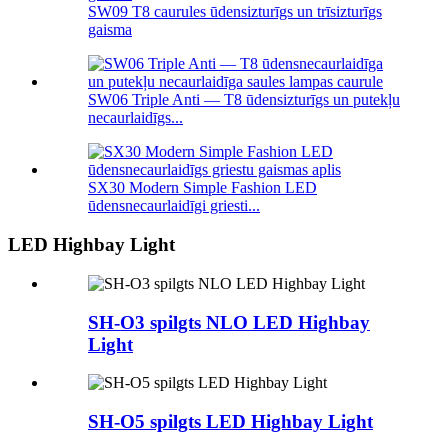
SW09 T8 caurules ūdensizturīgs un trīsizturīgs
gaisma
SW06 Triple Anti — T8 ūdensizturīgs un putekļu
necaurlaidīgs...
SX30 Modern Simple Fashion LED
ūdensnecaurlaidīgi griesti...
LED Highbay Light
SH-O3 spilgts NLO LED Highbay
Light
SH-O5 spilgts LED Highbay Light