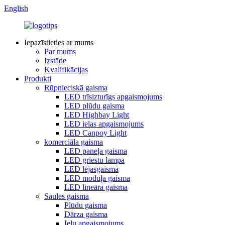
English
Iepazīstieties ar mums
Par mums
Izstāde
Kvalifikācijas
Produkti
Rūpnieciskā gaisma
LED trīsizturīgs apgaismojums
LED plūdu gaisma
LED Highbay Light
LED ielas apgaismojums
LED Canpoy Light
komerciāla gaisma
LED paneļa gaisma
LED griestu lampa
LED lejasgaisma
LED moduļa gaisma
LED lineāra gaisma
Saules gaisma
Plūdu gaisma
Dārza gaisma
Ielu apgaismojums