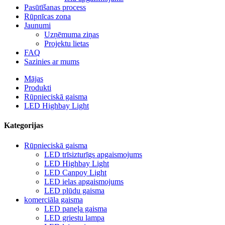
Pasūtīšanas process
Rūpnīcas zona
Jaunumi
Uzņēmuma ziņas
Projektu lietas
FAQ
Sazinies ar mums
Mājas
Produkti
Rūpnieciskā gaisma
LED Highbay Light
Kategorijas
Rūpnieciskā gaisma
LED trīsizturīgs apgaismojums
LED Highbay Light
LED Canpoy Light
LED ielas apgaismojums
LED plūdu gaisma
komerciāla gaisma
LED paneļa gaisma
LED griestu lampa