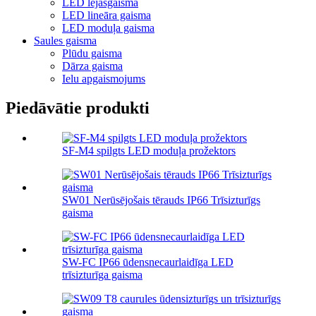
LED lejasgaisma
LED lineāra gaisma
LED moduļa gaisma
Saules gaisma
Plūdu gaisma
Dārza gaisma
Ielu apgaismojums
Piedāvātie produkti
SF-M4 spilgts LED moduļa prožektors
SW01 Nerūsējošais tērauds IP66 Trīsizturīgs
gaisma
SW-FC IP66 ūdensnecaurlaidīga LED
trīsizturīga gaisma