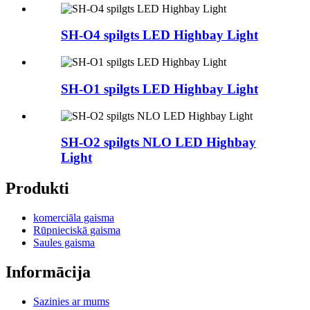
SH-O4 spilgts LED Highbay Light
SH-O1 spilgts LED Highbay Light
SH-O2 spilgts NLO LED Highbay
Light
Produkti
komerciāla gaisma
Rūpnieciskā gaisma
Saules gaisma
Informācija
Sazinies ar mums