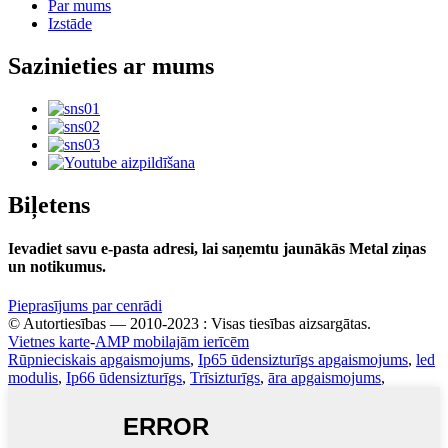
Par mums
Izstāde
Sazinieties ar mums
Biļetens
Ievadiet savu e-pasta adresi, lai saņemtu jaunākās Metal ziņas
un notikumus.
Pieprasījums par cenrādi
© Autortiesības — 2010-2023 : Visas tiesības aizsargātas.
Vietnes karte
-
AMP mobilajām ierīcēm
Rūpnieciskais apgaismojums
,
Ip65 ūdensizturīgs apgaismojums
,
led
modulis
,
Ip66 ūdensizturīgs
,
Trīsizturīgs
,
āra apgaismojums
,