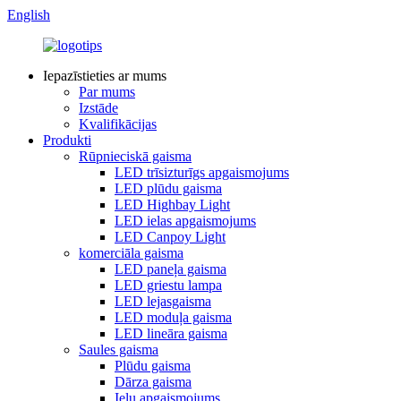
English
Iepazīstieties ar mums
Par mums
Izstāde
Kvalifikācijas
Produkti
Rūpnieciskā gaisma
LED trīsizturīgs apgaismojums
LED plūdu gaisma
LED Highbay Light
LED ielas apgaismojums
LED Canpoy Light
komerciāla gaisma
LED paneļa gaisma
LED griestu lampa
LED lejasgaisma
LED moduļa gaisma
LED lineāra gaisma
Saules gaisma
Plūdu gaisma
Dārza gaisma
Ielu apgaismojums