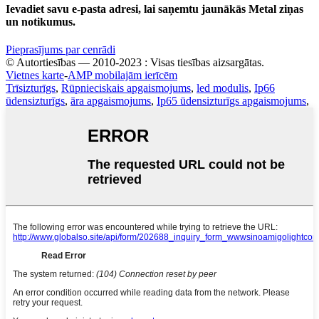
Ievadiet savu e-pasta adresi, lai saņemtu jaunākās Metal ziņas
un notikumus.
Pieprasījums par cenrādi
© Autortiesības — 2010-2023 : Visas tiesības aizsargātas.
Vietnes karte
-
AMP mobilajām ierīcēm
Trīsizturīgs
,
Rūpnieciskais apgaismojums
,
led modulis
,
Ip66
ūdensizturīgs
,
āra apgaismojums
,
Ip65 ūdensizturīgs apgaismojums
,