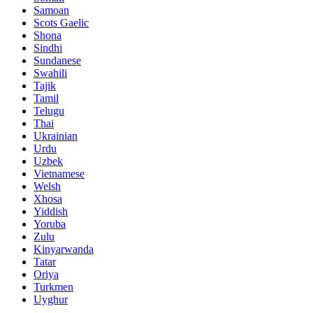
Samoan
Scots Gaelic
Shona
Sindhi
Sundanese
Swahili
Tajik
Tamil
Telugu
Thai
Ukrainian
Urdu
Uzbek
Vietnamese
Welsh
Xhosa
Yiddish
Yoruba
Zulu
Kinyarwanda
Tatar
Oriya
Turkmen
Uyghur