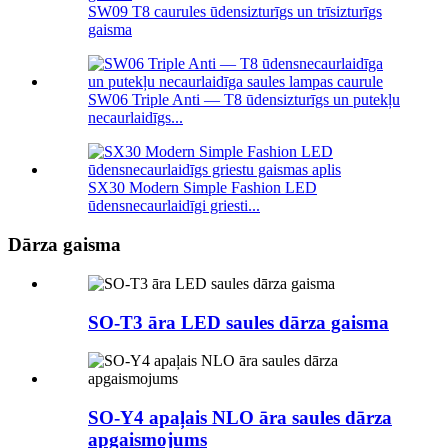
SW09 T8 caurules ūdensizturīgs un trīsizturīgs
gaisma
SW06 Triple Anti — T8 ūdensizturīgs un putekļu
necaurlaidīgs...
SX30 Modern Simple Fashion LED
ūdensnecaurlaidīgi griesti...
Dārza gaisma
SO-T3 āra LED saules dārza gaisma
SO-Y4 apaļais NLO āra saules dārza
apgaismojums