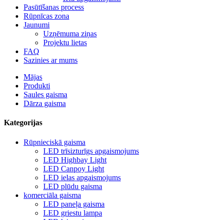
Pasūtīšanas process
Rūpnīcas zona
Jaunumi
Uzņēmuma ziņas
Projektu lietas
FAQ
Sazinies ar mums
Mājas
Produkti
Saules gaisma
Dārza gaisma
Kategorijas
Rūpnieciskā gaisma
LED trīsizturīgs apgaismojums
LED Highbay Light
LED Canpoy Light
LED ielas apgaismojums
LED plūdu gaisma
komerciāla gaisma
LED paneļa gaisma
LED griestu lampa