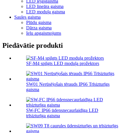
LED lejasgaisma
LED lineāra gaisma
LED moduļa gaisma
Saules gaisma
Plūdu gaisma
Dārza gaisma
Ielu apgaismojums
Piedāvātie produkti
SF-M4 spilgts LED moduļa prožektors
SW01 Nerūsējošais tērauds IP66 Trīsizturīgs
gaisma
SW-FC IP66 ūdensnecaurlaidīga LED
trīsizturīga gaisma