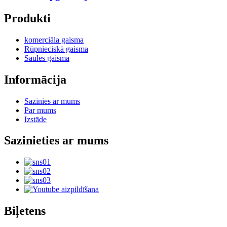
Produkti
komerciāla gaisma
Rūpnieciskā gaisma
Saules gaisma
Informācija
Sazinies ar mums
Par mums
Izstāde
Sazinieties ar mums
Biļetens