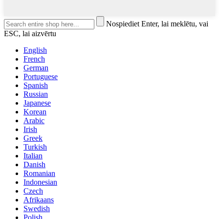
Nospiediet Enter, lai meklētu, vai
ESC, lai aizvērtu
English
French
German
Portuguese
Spanish
Russian
Japanese
Korean
Arabic
Irish
Greek
Turkish
Italian
Danish
Romanian
Indonesian
Czech
Afrikaans
Swedish
Polish