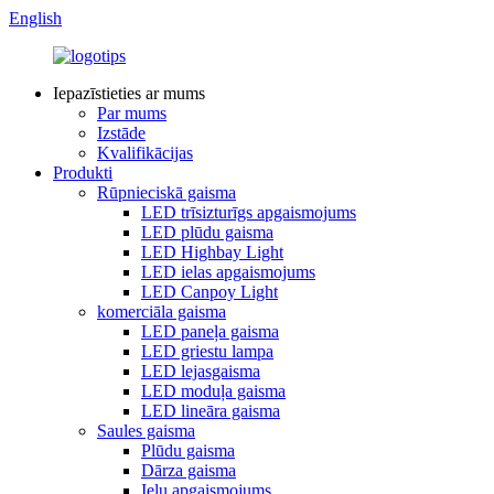
English
Iepazīstieties ar mums
Par mums
Izstāde
Kvalifikācijas
Produkti
Rūpnieciskā gaisma
LED trīsizturīgs apgaismojums
LED plūdu gaisma
LED Highbay Light
LED ielas apgaismojums
LED Canpoy Light
komerciāla gaisma
LED paneļa gaisma
LED griestu lampa
LED lejasgaisma
LED moduļa gaisma
LED lineāra gaisma
Saules gaisma
Plūdu gaisma
Dārza gaisma
Ielu apgaismojums