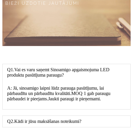
BIEŽI UZDOTIE JAUTĀJUMI
Q1.Vai es varu saņemt Sinoamigo apgaismojuma LED
produktu pasūtījuma paraugu?
A: Jā, sinoamigo laipni lūdz parauga pasūtījumu, lai
pārbaudītu un pārbaudītu kvalitāti.MOQ 1 gab paraugu
pārbaudei ir pieejams.Jaukti paraugi ir pieņemami.
Q2.Kādi ir jūsu maksāšanas noteikumi?