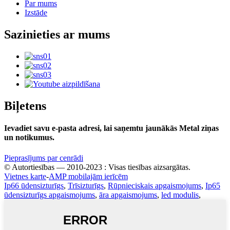
Par mums
Izstāde
Sazinieties ar mums
Biļetens
Ievadiet savu e-pasta adresi, lai saņemtu jaunākās Metal ziņas
un notikumus.
Pieprasījums par cenrādi
© Autortiesības — 2010-2023 : Visas tiesības aizsargātas.
Vietnes karte
-
AMP mobilajām ierīcēm
Ip66 ūdensizturīgs
,
Trīsizturīgs
,
Rūpnieciskais apgaismojums
,
Ip65
ūdensizturīgs apgaismojums
,
āra apgaismojums
,
led modulis
,