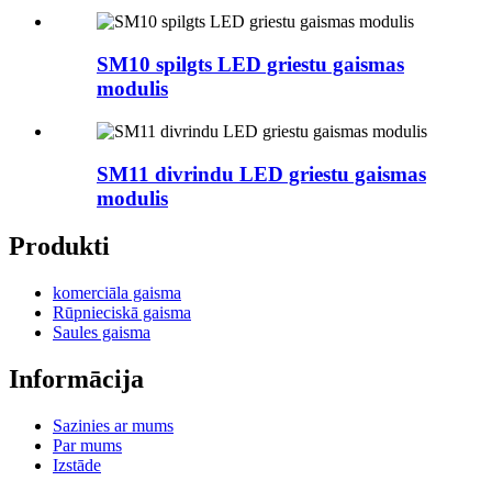
SM10 spilgts LED griestu gaismas
modulis
SM11 divrindu LED griestu gaismas
modulis
Produkti
komerciāla gaisma
Rūpnieciskā gaisma
Saules gaisma
Informācija
Sazinies ar mums
Par mums
Izstāde