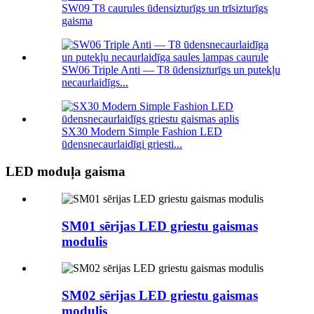
SW09 T8 caurules ūdensizturīgs un trīsizturīgs
gaisma
SW06 Triple Anti — T8 ūdensizturīgs un putekļu
necaurlaidīgs...
SX30 Modern Simple Fashion LED
ūdensnecaurlaidīgi griesti...
LED moduļa gaisma
SM01 sērijas LED griestu gaismas
modulis
SM02 sērijas LED griestu gaismas
modulis