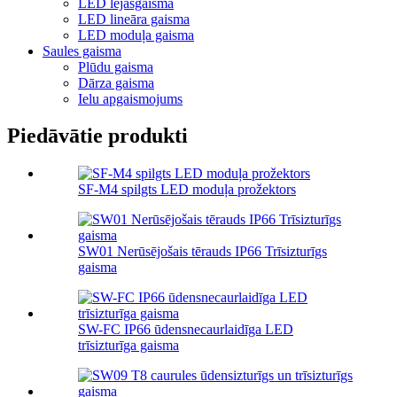
LED lejasgaisma
LED lineāra gaisma
LED moduļa gaisma
Saules gaisma
Plūdu gaisma
Dārza gaisma
Ielu apgaismojums
Piedāvātie produkti
SF-M4 spilgts LED moduļa prožektors
SW01 Nerūsējošais tērauds IP66 Trīsizturīgs
gaisma
SW-FC IP66 ūdensnecaurlaidīga LED
trīsizturīga gaisma