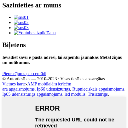
Sazinieties ar mums
Biļetens
Ievadiet savu e-pasta adresi, lai saņemtu jaunākās Metal ziņas
un notikumus.
Pieprasījums par cenrādi
© Autortiesības — 2010-2023 : Visas tiesības aizsargātas.
Vietnes karte
-
AMP mobilajām ierīcēm
āra apgaismojums
,
Ip66 ūdensizturīgs
,
Rūpnieciskais apgaismojums
,
Ip65 ūdensizturīgs apgaismojums
,
led modulis
,
Trīsizturīgs
,