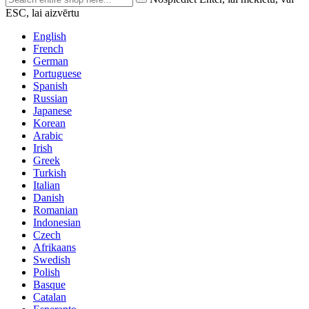
ESC, lai aizvērtu
English
French
German
Portuguese
Spanish
Russian
Japanese
Korean
Arabic
Irish
Greek
Turkish
Italian
Danish
Romanian
Indonesian
Czech
Afrikaans
Swedish
Polish
Basque
Catalan