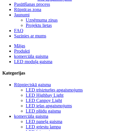
Pasūtīšanas process
Rūpnīcas zona
Jaunumi
Uzņēmuma ziņas
Projektu lietas
FAQ
Sazinies ar mums
Mājas
Produkti
komerciāla gaisma
LED moduļa gaisma
Kategorijas
Rūpnieciskā gaisma
LED trīsizturīgs apgaismojums
LED Highbay Light
LED Canpoy Light
LED ielas apgaismojums
LED plūdu gaisma
komerciāla gaisma
LED paneļa gaisma
LED griestu lampa